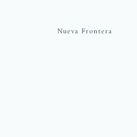
Nueva Frontera
PLAINES ORIENTALES — LLANOS
Safari dans les Llanos
Safari photographique et à cheval dans l'Orénoquie
colombienne